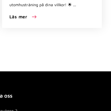
utomhusträning på dina villkor! 🌟 ...
Läs mer
a oss
tsvägen 2,