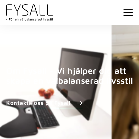
Om Fysall – Vi hjälper dig att
skapa en välbalanserad livsstil
Kontakta oss på Fysall