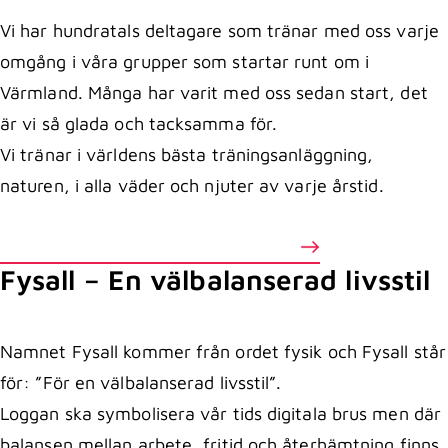
Vi har hundratals deltagare som tränar med oss varje
omgång i våra grupper som startar runt om i
Värmland. Många har varit med oss sedan start, det
är vi så glada och tacksamma för.
Vi tränar i världens bästa träningsanläggning,
naturen, i alla väder och njuter av varje årstid.
Läs mer om våra föreläsningar
Fysall – En välbalanserad livsstil
Namnet Fysall kommer från ordet fysik och Fysall står
för: ”För en välbalanserad livsstil”.
Loggan ska symbolisera vår tids digitala brus men där
balansen mellan arbete, fritid och återhämtning finns.