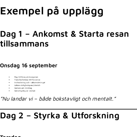
Exempel på upplägg
Dag 1 – Ankomst & Starta resan
tillsammans
Onsdag 16 september
Flyg till Nice på morgonen
Transfer/bilresa till Provence
Incheckning och välkomstmingel
Lättare rörlighetspass/stretch
Gemensam middag
Genomgång av veckan
”Nu landar vi – både bokstavligt och mentalt.”
Dag 2 – Styrka & Utforskning