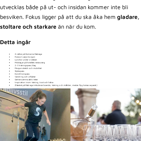
utvecklas både på ut- och insidan kommer inte bli
besviken. Fokus ligger på att du ska åka hem
gladare,
stoltare och starkare
än när du kom.
Detta ingår
4 nätter på Domaine Rabiega
Frukost varje morgon
Luncher under vistelsen
Middagar på hotellets restaurang
2–3 träningspass/dag
Morgonstretch och mobilitet
Styrkepass
Konditionspass
Vandring och utflykter
Gemensamma aktiviteter
Inspiration inom träning, kost och hälsa
(Paketet på Rabiega inkluderar boende, träning och måltider, medan flyg bokas separat.)