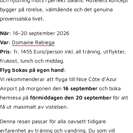
och njutning möts i perfekt balans. Hotellets koncept
bygger på rörelse, välmående och det genuina
provensalska livet.
När:
16-20 september 2026
Var:
Domaine Rabiega
Pris:
fr. 1455 Euro/person inkl. all träning, utflykter,
frukost, lunch och middag.
Flyg bokas på egen hand:
Vi rekommenderar att flyga till Nice Côte d’Azur
Airport på morgonen den
16 september
och boka
hemresa på
förmiddagen den 20 september
för att
få ut maximalt av vistelsen.
Denna resan passar för alla oavsett tidigare
erfarenhet av träning och vandring. Du som vill