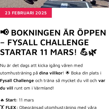
23 FEBRUARI 2025
📢 BOKNINGEN ÄR ÖPPEN
– FYSALL CHALLENGE
STARTAR 11 MARS! 💪🌿
Nu är det dags att kicka igång våren med
utomhusträning på
dina villkor
! 🌟 Boka din plats i
Fysall Challenge
och träna så mycket du vill och
var
du vill
runt om i Värmland!
🔥
Start:
11 mars
🏋️
FLEX:
Obegränsad utomhusträning med våra